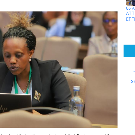
06 A
ATT
EFFI
S