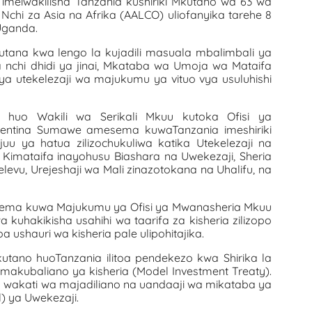
 imeiwakilisha Tanzania kushiriki Mkutano wa 63 wa
 Nchi za Asia na Afrika (AALCO) uliofanyika tarehe 8
Uganda.
utana kwa lengo la kujadili masuala mbalimbali ya
 nchi dhidi ya jinai, Mkataba wa Umoja wa Mataifa
i ya utekelezaji wa majukumu ya vituo vya usuluhishi
 huo Wakili wa Serikali Mkuu kutoka Ofisi ya
orentina Sumawe amesema kuwaTanzania imeshiriki
u ya hatua zilizochukuliwa katika Utekelezaji na
 Kimataifa inayohusu Biashara na Uwekezaji, Sheria
levu, Urejeshaji wa Mali zinazotokana na Uhalifu, na
esema kuwa Majukumu ya Ofisi ya Mwanasheria Mkuu
 kuhakikisha usahihi wa taarifa za kisheria zilizopo
 ushauri wa kisheria pale ulipohitajika.
utano huoTanzania ilitoa pendekezo kwa Shirika la
kubaliano ya kisheria (Model Investment Treaty).
akati wa majadiliano na uandaaji wa mikataba ya
al) ya Uwekezaji.