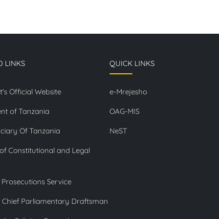
D LINKS
QUICK LINKS
t's Official Website
e-Mrejesho
nt of Tanzania
OAG-MIS
ciary Of Tanzania
NeST
 of Constitutional and Legal
 Prosecutions Service
f Chief Parliamentary Draftsman