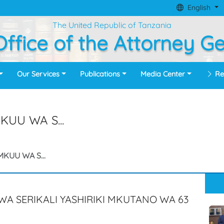
English
The United Republic of Tanzania
ffice of the Attorney G
Our Services
Publications
Media Center
Re
UU WA S...
KUU WA S...
WA SERIKALI YASHIRIKI MKUTANO WA 63