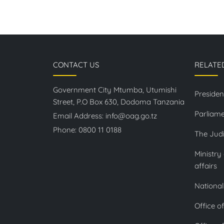
CONTACT US
RELATE
Government City Mtumba, Utumishi
Presiden
Street, P.O Box 630, Dodoma Tanzania
Parliame
Email Address:
info@oag.go.tz
Phone:
0800 11 0188
The Judi
Ministry
affairs
National
Office o