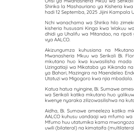
Ofisi ya Mwanasheria Mkuu wa Serikali
Shirika la Mashauriano ya Kisheria kwa
hadi 12 Septemba, 2025 Jijini Kampala 
Nchi wanachama wa Shirika hilo zimek
kisheria hususani Kinga kwa Wakuu wa
dhidi ya Uhalifu wa Mitandao, na ripot
vya AALCO.
Akizungumza kuhusiana na Mkutano
Mwanasheria Mkuu wa Serikali Bi. Fl
mkutano huo kwa kuwasilisha mada ju
Uzingatiaji wa Mikataba ya Kikanda na
ya Bahari, Mazingira na Maendeleo Ende
Utatuzi wa Migogoro kwa njia mbadala.
Katua hatua nyingine, Bi. Sumawe am
wa Serikali katika mkutano huo yalikuwa
kwenye nyaraka zilizowasilishwa na kutoa
Aidha, Bi. Sumawe ameeleza katika mk
AALCO kuhusu uandaaji wa mfumo wa ma
Mfumo huu utatumika kama mwongozo w
uwili (bilateral) na kimataifa (multilater