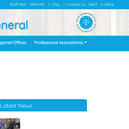
Staff Mail
OAG-MIS
FAQ
Contact Us
NeST
e-office
eneral
gional Offices
Professional Associations
Latest News