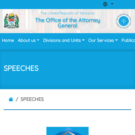
The United Republic of Tanzania
The Office of the Attorney
General
Home
About us
Divisions and Units
Our Services
Public
SPEECHES
SPEECHES